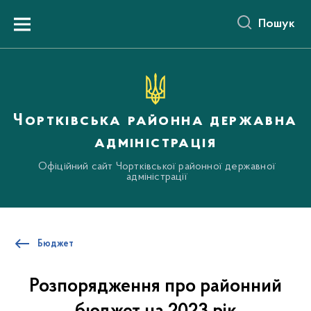
до
основного
Пошук
вмісту
Menu
Чортківська районна державна
адміністрація
Офіційний сайт Чортківської районної державної
адміністрації
Бюджет
Розпорядження про районний