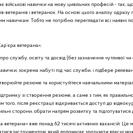
є військові навички на мову цивільних професій - так, 
в-ветеранів і ветеранок. На основі цього аналізу одразу п
м навичкам. Тобто не потрібно переглядати всі наявні поз
ар’єра ветерана»;
 про службу, освіту та досвід (без зазначення чутливої чи
авички, зокрема набуті під час служби, і підбере релевант
 створюйте резюме та користуйтеся навчальними матеріа
тримку зі створення резюме, а саме з тим, як правильно
ім того, після реєстрації відкривається доступ до відеок
льні сторони, обрати напрям розвитку та підготуватися д
а ветерана» вже понад 62 тисячі активних вакансій. Це 
атися інструментом, який допомагає зрозуміти власні мож