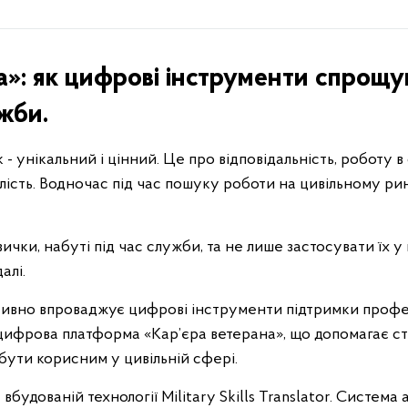
а»: як цифрові інструменти спрощ
жби.
 - унікальний і цінний. Це про відповідальність, роботу 
алість. Водночас під час пошуку роботи на цивільному ри
чки, набуті під час служби, та не лише застосувати їх у н
алі.
ивно впроваджує цифрові інструменти підтримки профес
- цифрова платформа «Кар’єра ветерана», що допомагає ст
 бути корисним у цивільній сфері.
будованій технології Military Skills Translator. Система