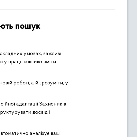
ують пошук
в складних умовах, важливі
нку праці важливо вміти
овій роботі, а й зрозуміти, у
ійної адаптації Захисників
руктурувати досвід і
 автоматично аналізує ваш