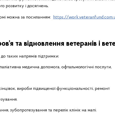
го розвитку і досягнень.
рмі можна за посиланням:
https://work.veteranfund.com.
в’я та відновлення ветеранів і вете
до таких напрямів підтримки:
паліативна медична допомога, офтальмологічні послуги,
інцівок, вироби підвищеної функціональності, ремонт
езування.
ння, зубопротезування та перелік клінік на мапі.