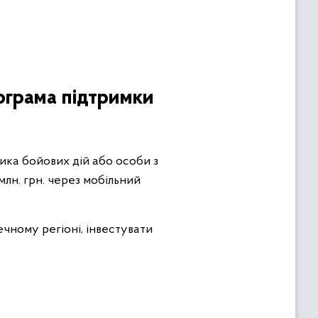
ограма підтримки
ника бойових дій або особи з
млн. грн. через мобільний
чному регіоні, інвестувати