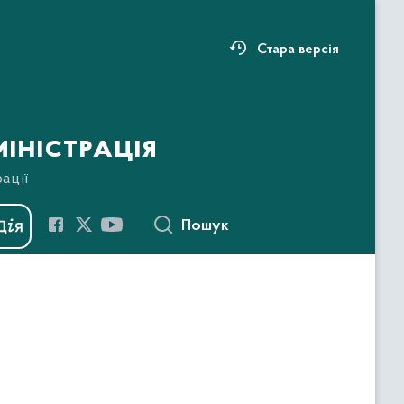
Стара версія
іністрація
ації
Пошук