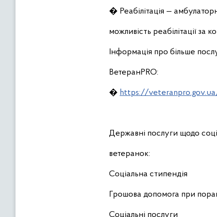
� Реабілітація — амбулаторн
можливість реабілітації за к
Інформація про більше послу
ВетеранPRO:
�
https://veteranpro.gov.ua
Державні послуги щодо соціа
ветеранок:
Соціальна стипендія
Грошова допомога при пора
Соціальні послуги