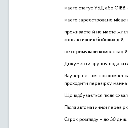
маєте статус УБД або ОІВВ,
маєте зареєстроване місце
проживаєте й не маєте житла
зоні активних бойових дій;
не отримували компенсацій 
Документи вручну подавати н
Ваучер не замінює компенс
проходити перевірку майна 
Що відбувається після схва
Після автоматичної перевір
Строк розгляду – до 30 днів.