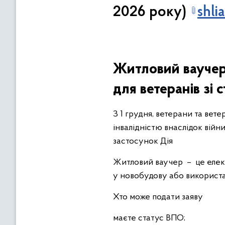
2026 року)
shli
Житловий ваучер 
для ветеранів зі
З 1 грудня, ветерани та вет
інвалідністю внаслідок війн
застосунок Дія
Житловий ваучер – це елект
у новобудову або використа
Хто може подати заяву
маєте статус ВПО;