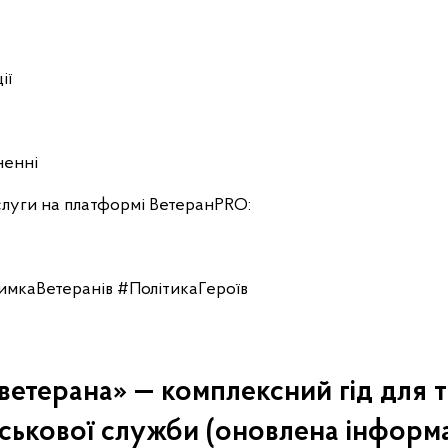
ії
ненні
слуги на платформі ВетеранPRO:
мкаВетеранів #ПолітикаГероїв
етерана» — комплексний гід для т
ійськової служби (оновлена інформац