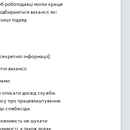
щоб роботодавці могли краще
ідбираються вакансії, які
иції підряд.
 секретної інформації);
ні вакансії;
лами.
 описати досвід служби,
урсу про працевлаштування,
о співбесіди.
можливість не шукати
ливості, а також додає