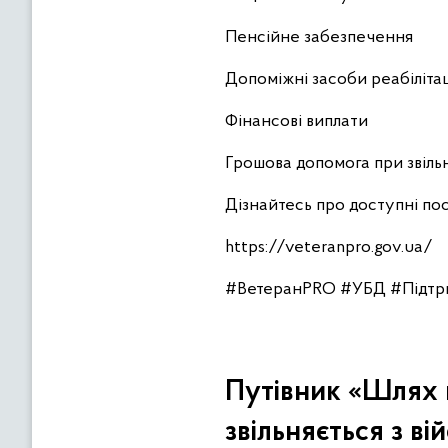
Пенсійне забезпечення
Допоміжні засоби реабілітац
Фінансові виплати
Грошова допомога при звіль
Дізнайтесь про доступні по
https://veteranpro.gov.ua/
#ВетеранPRO #УБД #Підтри
Путівник «Шлях в
звільняється з в