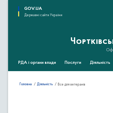
до
основного
GOV.UA
вмісту
Державні сайти України
Чортківс
Офі
РДА і органи влади
Послуги
Діяльність
Головна
Діяльність
Все для ветеранів