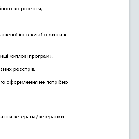
бного вторгнення;
гашеної іпотеки або житла в
нші житлові програми.
вних реєстрів.
ого оформлення не потрібно
ивання ветерана/ветеранки.