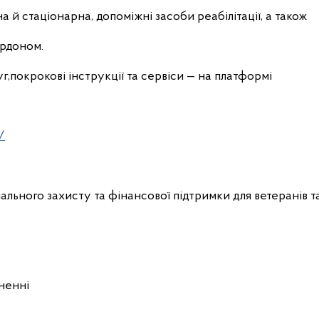
а й стаціонарна, допоміжні засоби реабілітації, а також
ордоном.
г,покрокові інструкції та сервіси — на платформі
/
льного захисту та фінансової підтримки для ветеранів т
ненні