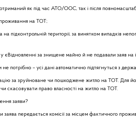
 отриманий як під час АТО/ООС, так і після повномасшта
 проживання на ТОТ;
 на підконтрольній території, за винятком випадків непо
у єВідновленні за знищене майно й не подавали заяв на і
е потрібно – усі дані автоматично підтягнуться з держа
ацію за зруйноване чи пошкоджене житло на ТОТ. Для й
чи скасовувати право власності на житло на ТОТ.
лення заяви?
ки заява передається комісії за місцем фактичного прож