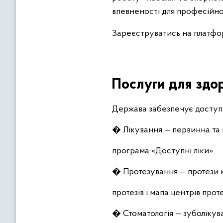
впевненості для професійно
Зареєструватись на платфо
Послуги для здоро
Держава забезпечує доступ 
� Лікування — первинна та 
програма «Доступні ліки».
� Протезування — протези к
протезів і мапа центрів прот
� Стоматологія — зуболікува