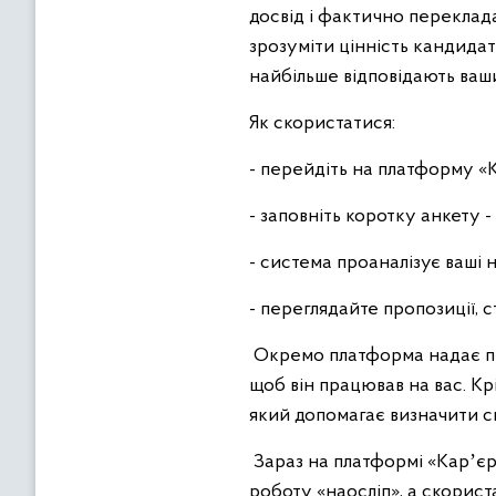
досвід і фактично переклада
зрозуміти цінність кандидаті
найбільше відповідають ваши
Як скористатися:
- перейдіть на платформу «К
- заповніть коротку анкету -
- система проаналізує ваші н
- переглядайте пропозиції,
Окремо платформа надає під
щоб він працював на вас. Кр
який допомагає визначити си
Зараз на платформі «Карʼєр
роботу «наосліп», а скорист