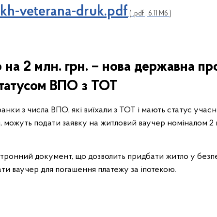
akh-veterana-druk.pdf
( .pdf , 6.11 Мб )
на 2 млн. грн. – нова державна пр
 статусом ВПО з ТОТ
еранки з числа ВПО, які виїхали з ТОТ і мають статус учас
и, можуть подати заявку на житловий ваучер номіналом 2 
ронний документ, що дозволить придбати житло у безпе
ти ваучер для погашення платежу за іпотекою.