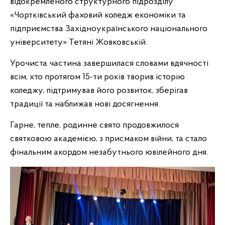
відокремленого структурного підрозділу
«Чортківський фаховий коледж економіки та
підприємства Західноукраїнського національного
університету» Тетяні Жовковській.
Урочиста частина завершилася словами вдячності
всім, хто протягом 15-ти років творив історію
коледжу, підтримував його розвиток, зберігав
традиції та наближав нові досягнення.
Гарне, тепле, родинне свято продовжилося
святковою академією, з присмаком війни, та стало
фінальним акордом незабутнього ювілейного дня.