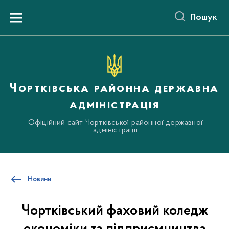
до
основного
Пошук
вмісту
Menu
Чортківська районна державна
адміністрація
Офіційний сайт Чортківської районної державної
адміністрації
Новини
Чортківський фаховий коледж