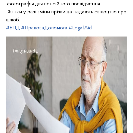
фотографія для пенсійного посвідчення.
Жінки у разі зміни прізвища надають свідоцтво про
шлюб.
#БПД
#ПравоваДопомога
#LegalAid