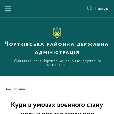
до
основного
Пошук
вмісту
Menu
Чортківська районна державна
адміністрація
Офіційний сайт Чортківської районної державної
адміністрації
Новини
Куди в умовах воєнного стану