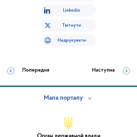
Linkedin
Твітнути
Надрукувати
Попередня
Наступна
Мапа порталу
Орган державной влади