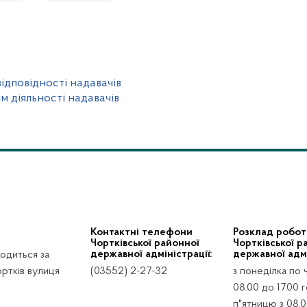
ідповідності надавачів
м діяльності надавачів
Контактні телефони
Розклад робот
Чортківської районної
Чортківської р
державної адміністрації:
державної адмі
ходиться за
ртків вулиця
(03552) 2-27-32
з понеділка по 
08.00 до 17.00 г
п"ятницю з 08.0