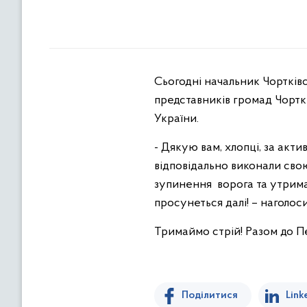
Сьогодні начальник Чортківс
представників громад Чорткі
України.
- Дякую вам, хлопці, за акт
відповідально виконали сво
зупинення ворога та утрима
просунеться далі! – наголо
Тримаймо стрій! Разом до 
Поділитися
Link