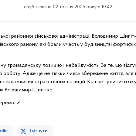
опубліковано 02 травня 2025 року о 10:42
ької районної військової адміністрації Володимир Шипітк
вського району, які брали участь у будівництві фортифі
ивну громадянську позицію і небайдужість. За те, що відгу
ю роботу. Адже це не тільки чиєсь збережене життя, але
ння важливих стратегічних позицій. Краще зупинити окуп
сив Володимир Шипітко.
Перемоги!
edin
Твітнути