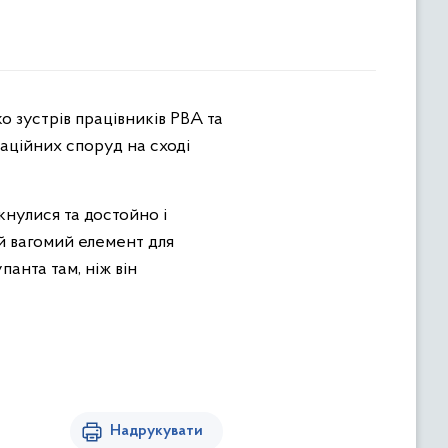
о зустрів працівників РВА та
каційних споруд на сході
кнулися та достойно і
 й вагомий елемент для
анта там, ніж він
Надрукувати