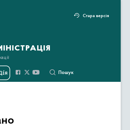
Стара версія
іністрація
ації
Пошук
анo