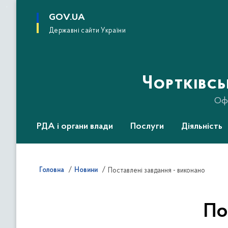
до
основного
GOV.UA
вмісту
Державні сайти України
Чортківс
Офі
РДА і органи влади
Послуги
Діяльність
Головна
Новини
Поставлені завдання - виконанo
По