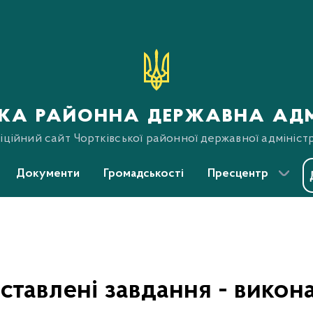
ька районна державна адм
ційний сайт Чортківської районної державної адміністр
Документи
Громадськості
Пресцентр
ставлені завдання - викон