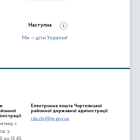
Наступна
Ми — діти України!
и
Електронна пошта Чортківської
айонної
районної державної адміністрації:
ністрації:
rda.chr@te.gov.ua
четвер з
од. у
0 до 15.45