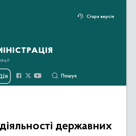
Стара версія
іністрація
ації
Пошук
діяльності державних