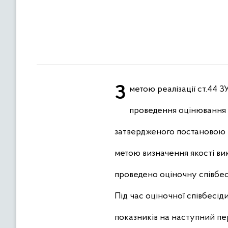
З метою реалізації ст.44
проведення оцінювання р
затвердженого постановою Ка
метою визначення якості в
проведено оціночну співбесі
Під час оціночної співбесід
показників на наступний пе