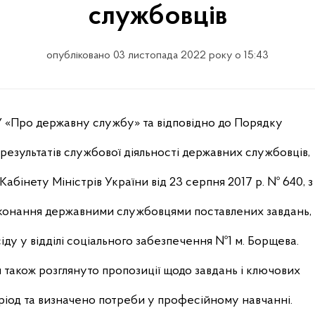
службовців
опубліковано 03 листопада 2022 року о 15:43
 ЗУ «Про державну службу» та відповідно до Порядку
езультатів службової діяльності державних службовців,
бінету Міністрів України від 23 серпня 2017 р. № 640, з
иконання державними службовцями поставлених завдань,
ду у відділі соціального забезпечення №1 м. Борщева.
и також розглянуто пропозиції щодо завдань і ключових
ріод та визначено потреби у професійному навчанні.