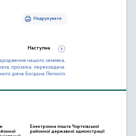
Надрукувати
Наступна
 народження нашого земляка,
ета, прозаїка, перекладача,
ного діяча Богдана Лепкого
и
Електронна пошта Чортківської
айонної
районної державної адміністрації: