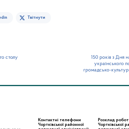
edin
Твітнути
го столу
150 років з Дня
українського по
громадсько-культур
Контактні телефони
Розклад робот
Чортківської районної
Чортківської р