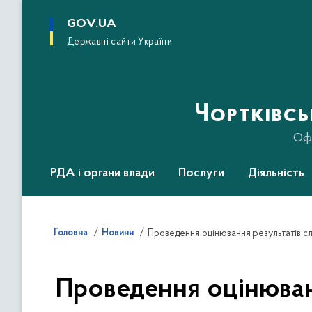
до
основного
GOV.UA
вмісту
Державні сайти України
Чортківс
Офі
РДА і органи влади
Послуги
Діяльність
Головна
Новини
Проведення оцінювання результатів сл
Проведення оцінюван