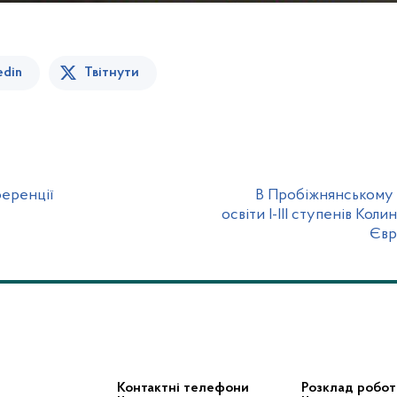
edin
Твітнути
еренції
В Пробіжнянському з
освіти І-ІІІ ступенів Ко
Євр
Контактні телефони
Розклад робот