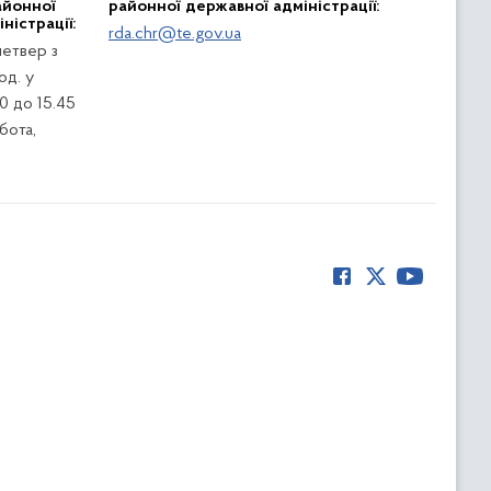
айонної
районної державної адміністрації:
ністрації:
rda.chr@te.gov.ua
четвер з
од. у
0 до 15.45
убота,