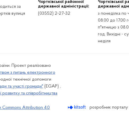
Чортківської районної
Чортківської р
державної адміністрації:
державної адмі
ходиться за
ртків вулиця
(03552) 2-27-32
з понеділка по 
08.00 до 17.00 г
п"ятницю з 08.0
год. Вихідні - с
неділя
країни. Проект реалізовано
твом з питань електронного
одної технічної допомоги
ади та участі громади"
(EGAP) ,
 розвитку та співробітництва
розробник порталу
e Commons Attribution 4.0