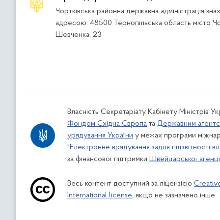
Чортківська районна державна адміністрація зна
адресою: 48500 Тернопільська область місто Чо
Шевченка, 23
Власність Секретаріату Кабінету Міністрів У
Фондом Східна Європа
та
Державним агентс
урядування України
у межах програми міжнар
"Електронне врядування задля підзвітності вл
за фінансової підтримки
Швейцарської агенції
Весь контент доступний за ліцензією
Creativ
International license
, якщо не зазначено інше