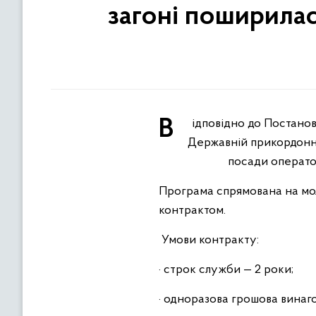
загоні поширилас
Відповідно до Постанови Кабінету Міністрів України № 153 від 11.02.2025 (зі змінами № 942 від 30.07.2025), у
Державній прикордонн
посади оператор
Програма спрямована на моло
контрактом.
Умови контракту:
· строк служби — 2 роки;
· одноразова грошова винаго