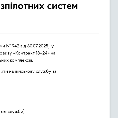
езпілотних систем
оекту «Контракт 18–24» на
аних комплексів.
пити на військову службу за
гом служби);