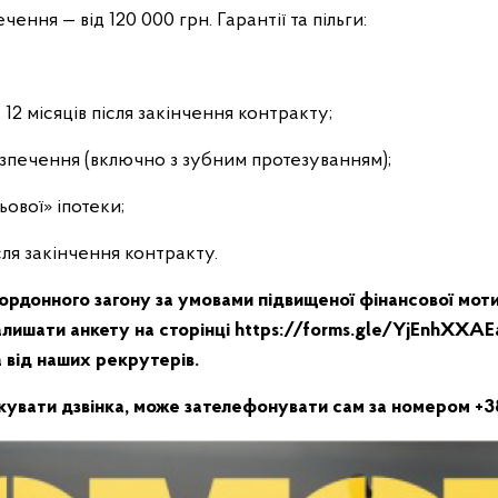
ення — від 120 000 грн. Гарантії та пільги:
на 12 місяців після закінчення контракту;
зпечення (включно з зубним протезуванням);
ьової» іпотеки;
ісля закінчення контракту.
ордонного загону за умовами підвищеної фінансової мотив
алишати анкету на сторінці https://forms.gle/YjEnhXX
а від наших рекрутерів.
кувати дзвінка, може зателефонувати сам за номером +