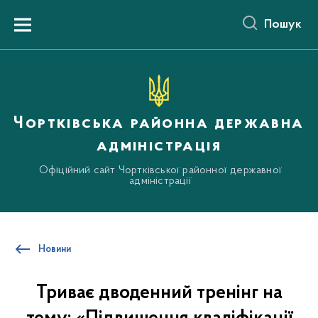
до
основного
Пошук
вмісту
Menu
Чортківська районна державна
адміністрація
Офіційний сайт Чортківської районної державної
адміністрації
Новини
Триває дводенний тренінг на