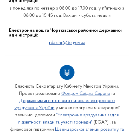
адміністрації:
з понеділка по четвер з 08.00 до 17.00 год. у п"ятницю з
08.00 до 15.45 год. Вихідні - субота, неділя
Електронна пошта Чортківської районної державної
адміністрації:
rda.chr@te.gov.ua
Власність Секретаріату Кабінету Міністрів України.
Проект реалізовано
Фондом Східна Європа
та
Державним агентством з питань електронного
урядування України
у межах програми міжнародної
технічної допомоги
"Електронне врядування задля
підзвітності влади та участі громади"
(EGAP) , за
фінансової підтримки
Швейцарської агенції розвитку та