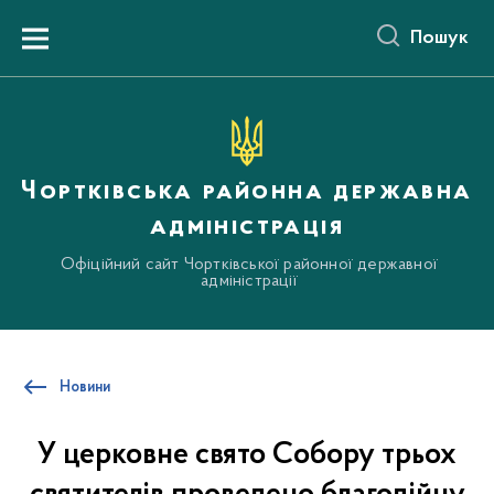
до
основного
Пошук
вмісту
Menu
Чортківська районна державна
адміністрація
Офіційний сайт Чортківської районної державної
адміністрації
Новини
У церковне свято Собору трьох