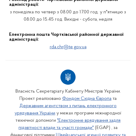
адміністрації:
з понеділка по четвер з 08.00 до 17.00 год. у п"ятницю з
08.00 до 15.45 год. Вихідні - субота, неділя
Електронна пошта Чортківської районної державної
адміністрації:
rda.chr@te.gov.ua
Власність Секретаріату Кабінету Міністрів України.
Проект реалізовано
Фондом Східна Європа
та
Державним агентством з питань електронного
урядування України
у межах програми міжнародної
технічної допомоги
"Електронне врядування задля
підзвітності влади та участі громади"
(EGAP) , за
фінансової підтримки
Швейцарської агенції розвитку та