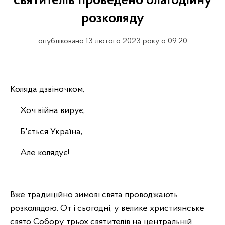
святителів проведено благодійну
розколяду
опубліковано 13 лютого 2023 року о 09:20
Коляда дзвіночком,
Хоч війна вирує,
Б'ється Україна,
Але колядує!
Вже
традиційно зимові свята проводжають
розколядою. От і сьогодні, у велике християнське
свято Собору трьох святителів на центральній