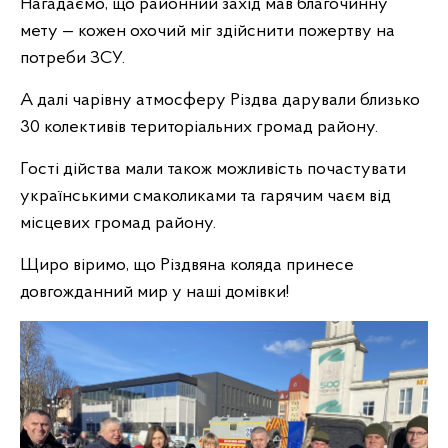
Нагадаємо, що районний захід мав благочинну
мету — кожен охочий міг здійснити пожертву на
потреби ЗСУ.
А далі чарівну атмосферу Різдва дарували близько
30 колективів територіальних громад району.
Гості дійства мали також можливість почастувати
українськими смаколиками та гарячим чаєм від
місцевих громад району.
Щиро віримо, що Різдвяна коляда принесе
довгожданний мир у наші домівки!