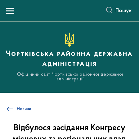
до
основного
Пошук
вмісту
Menu
Чортківська районна державна
адміністрація
Офіційний сайт Чортківської районної державної
адміністрації
Новини
Відбулося засідання Конгресу