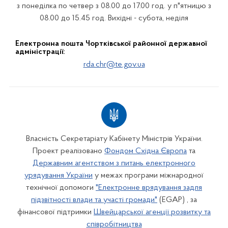
з понеділка по четвер з 08.00 до 17.00 год. у п"ятницю з
08.00 до 15.45 год. Вихідні - субота, неділя
Електронна пошта Чортківської районної державної
адміністрації:
rda.chr@te.gov.ua
Власність Секретаріату Кабінету Міністрів України.
Проект реалізовано
Фондом Східна Європа
та
Державним агентством з питань електронного
урядування України
у межах програми міжнародної
технічної допомоги
"Електронне врядування задля
підзвітності влади та участі громади"
(EGAP) , за
фінансової підтримки
Швейцарської агенції розвитку та
співробітництва