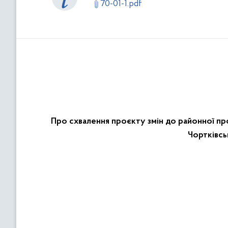
70-01-1.pdf
Про схвалення проєкту змін до районної про
Чортківсь