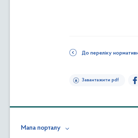
До переліку норматив
Завантажити pdf
Мапа порталу