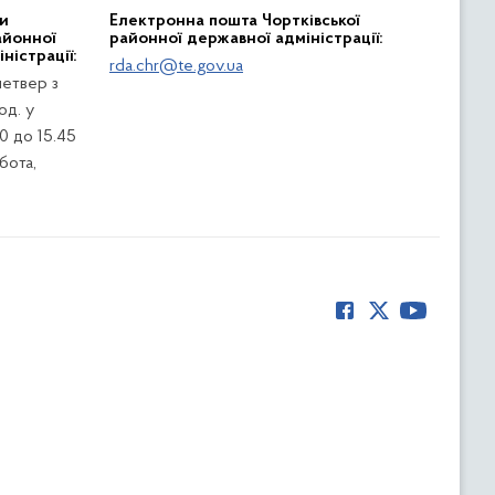
и
Електронна пошта Чортківської
айонної
районної державної адміністрації:
ністрації:
rda.chr@te.gov.ua
четвер з
од. у
0 до 15.45
убота,