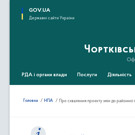
до
основного
GOV.UA
вмісту
Державні сайти України
Чортківс
Офі
РДА і органи влади
Послуги
Діяльність
Головна
НПА