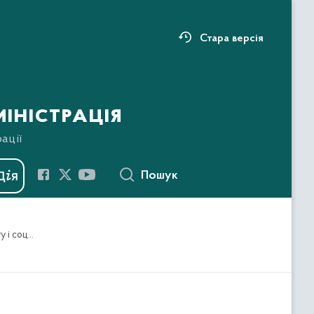
Стара версія
іністрація
ації
Пошук
Про схвалення проєкту змін до районної програми діяльності, фінансування та ліквідації установ соціального захисту і соціального забезпечення Чортківського, Бучацького, Гусятинського і Заліщицького районів на 2021 рік