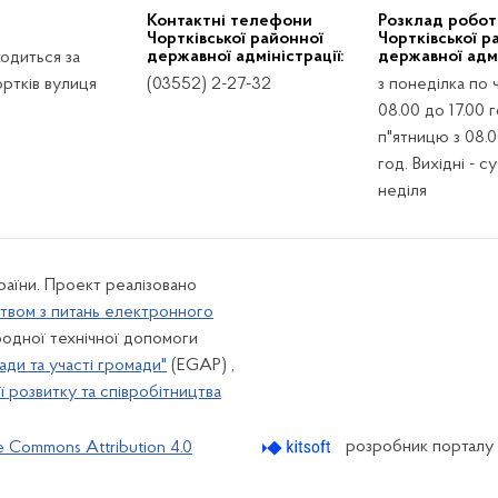
Контактні телефони
Розклад робот
Чортківської районної
Чортківської р
державної адміністрації:
державної адмі
ходиться за
ртків вулиця
(03552) 2-27-32
з понеділка по 
08.00 до 17.00 г
п"ятницю з 08.0
год. Вихідні - с
неділя
країни. Проект реалізовано
твом з питань електронного
одної технічної допомоги
ади та участі громади"
(EGAP) ,
 розвитку та співробітництва
розробник порталу
e Commons Attribution 4.0