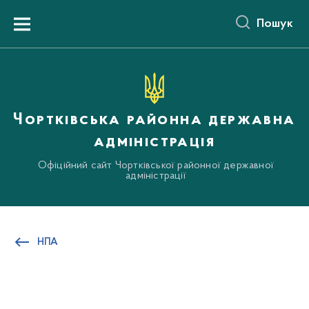
до
основного
Пошук
вмісту
Menu
Чортківська районна державна
адміністрація
Офіційний сайт Чортківської районної державної
адміністрації
НПА