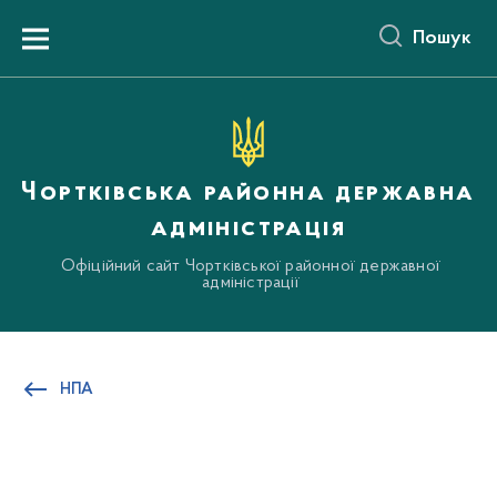
до
основного
Пошук
вмісту
Menu
Чортківська районна державна
адміністрація
Офіційний сайт Чортківської районної державної
адміністрації
НПА