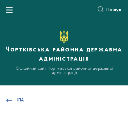
до
основного
Пошук
вмісту
Menu
Чортківська районна державна
адміністрація
Офіційний сайт Чортківської районної державної
адміністрації
НПА