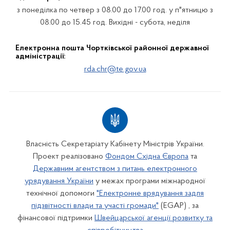
з понеділка по четвер з 08.00 до 17.00 год. у п"ятницю з
08.00 до 15.45 год. Вихідні - субота, неділя
Електронна пошта Чортківської районної державної
адміністрації:
rda.chr@te.gov.ua
Власність Секретаріату Кабінету Міністрів України.
Проект реалізовано
Фондом Східна Європа
та
Державним агентством з питань електронного
урядування України
у межах програми міжнародної
технічної допомоги
"Електронне врядування задля
підзвітності влади та участі громади"
(EGAP) , за
фінансової підтримки
Швейцарської агенції розвитку та