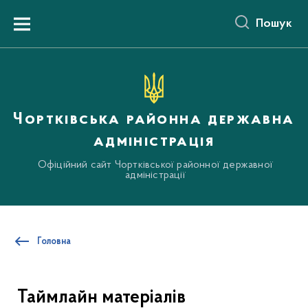
до
основного
Пошук
вмісту
Menu
Чортківська районна державна
адміністрація
Офіційний сайт Чортківської районної державної
адміністрації
Головна
Таймлайн матеріалів